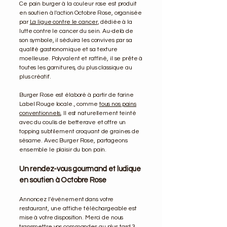
Ce pain burger à la couleur rose est produit
en soutien à l'action Octobre Rose, organisée
par
La ligue contre le cancer
, dédiée à la
lutte contre le cancer du sein. Au-delà de
son symbole, il séduira les convives par sa
qualité gastronomique et sa texture
moelleuse. Polyvalent et raffiné, il se prête à
toutes les garnitures, du plus classique au
plus créatif.
Burger Rose est élaboré à partir de farine
Label Rouge locale., comme
tous nos pains
conventionnels
, Il est naturellement teinté
avec du coulis de betterave et offre un
topping subtilement croquant de graines de
sésame. Avec Burger Rose, partageons
ensemble le plaisir du bon pain.
Un rendez-vous gourmand et ludique
en soutien à Octobre Rose
Annoncez l'événement dans votre
restaurant, une affiche téléchargeable est
mise à votre disposition. Merci de nous
transmettre vos commandes au plus tard 3