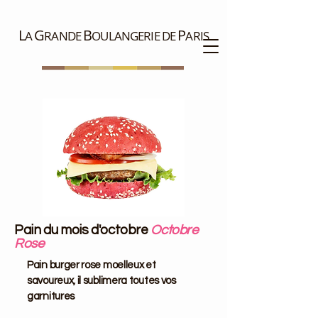
L
G
B
P
A
RANDE
OULANGERIE DE
ARIS
Pain du mois d'octobre
Octobre
Rose
Pain burger rose moelleux et
savoureux, il sublimera toutes vos
garnitures